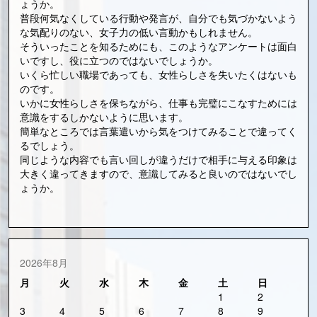
ょうか。
普段何気なくしている行動や発言が、自分でも気づかないよう
な気配りのない、女子力の低い言動かもしれません。
そういったことを知るためにも、このようなアンケートは面白
いですし、役に立つのではないでしょうか。
いくら忙しい職場であっても、女性らしさを失いたくはないも
のです。
いかに女性らしさを保ちながら、仕事も完璧にこなすためには
意識をするしかないように思います。
簡単なところでは言葉遣いから気をつけてみることで違ってく
るでしょう。
同じような内容でも言い回しが違うだけで相手に与える印象は
大きく違ってきますので、意識してみると良いのではないでし
ょうか。
2026年8月
月
火
水
木
金
土
日
1
2
3
4
5
6
7
8
9