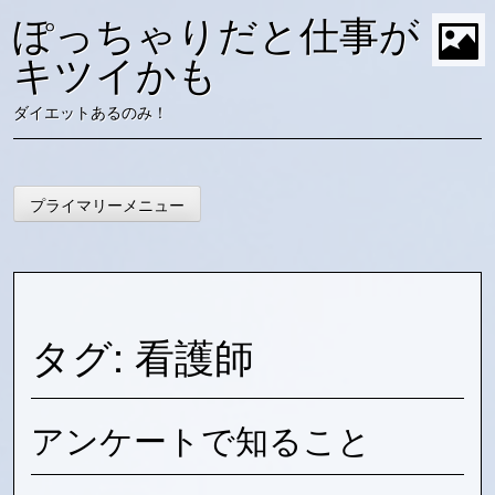
コ
ぽっちゃりだと仕事が
ン
テ
キツイかも
t
ン
ツ
ダイエットあるのみ！
に
ス
キ
ッ
プライマリーメニュー
プ
タグ:
看護師
アンケートで知ること